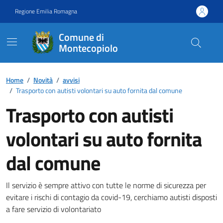
Vai ai contenuti
Vai al footer
Regione Emilia Romagna
Comune di
Montecopiolo
Contenuti in evidenza
Home
/
Novità
/
avvisi
/
Trasporto con autisti volontari su auto fornita dal comune
Trasporto con autisti
volontari su auto fornita
dal comune
Dettagli della notizia
Il servizio è sempre attivo con tutte le norme di sicurezza per
evitare i rischi di contagio da covid-19, cerchiamo autisti disposti
a fare servizio di volontariato