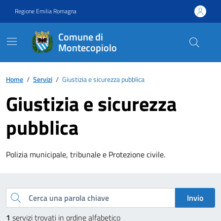
Vai ai contenuti
Vai al footer
Regione Emilia Romagna
Comune di
Montecopiolo
Contenuti in evidenza
Home
/
Servizi
/
Giustizia e sicurezza pubblica
Giustizia e sicurezza
pubblica
Polizia municipale, tribunale e Protezione civile.
Esplora tutti i servizi
Cerca una parola chiave
Invio
1
servizi trovati in ordine alfabetico