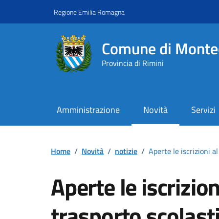
Vai ai contenuti
Vai al footer
Regione Emilia Romagna
Comune di Monte
Provincia di Rimini
Amministrazione
Novità
Servizi
Contenuti in evidenza
Home
/
Novità
/
notizie
/
Aperte le iscrizioni 
Aperte le iscrizion
trasporto scolast