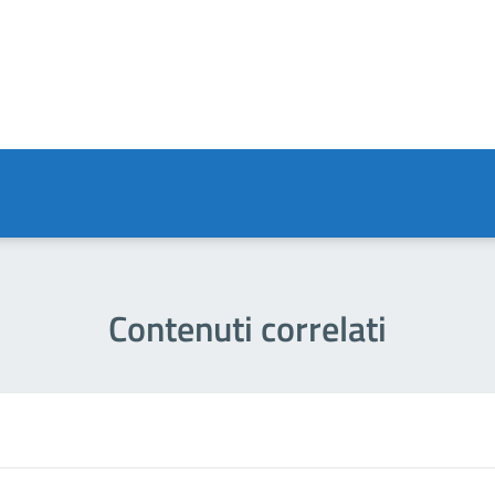
a 4 stelle su 5
a 3 stelle su 5
a 2 stelle su 5
a 1 stelle su 5
Contenuti correlati