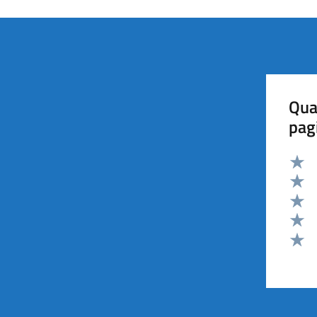
Qua
pag
Valut
Valut
Valut
Valut
Valut