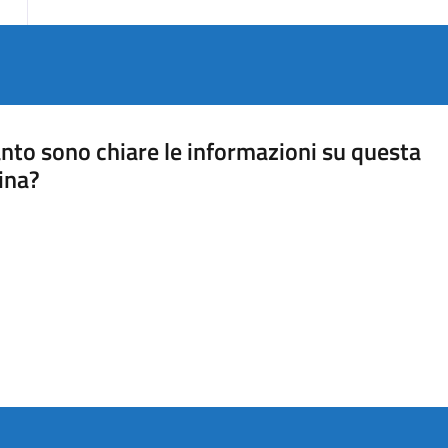
nto sono chiare le informazioni su questa
ina?
a 5 stelle su 5
a 4 stelle su 5
a 3 stelle su 5
a 2 stelle su 5
a 1 stelle su 5