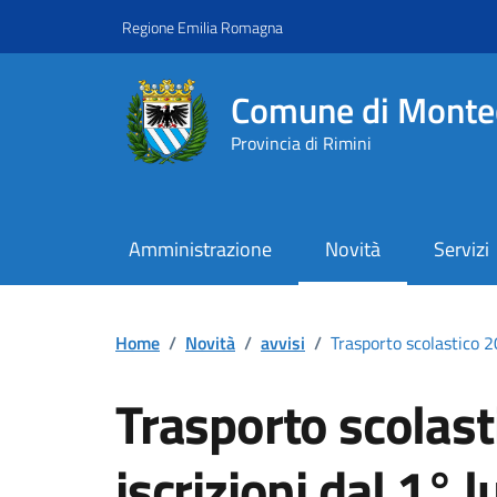
Vai ai contenuti
Vai al footer
Regione Emilia Romagna
Comune di Monte
Provincia di Rimini
Amministrazione
Novità
Servizi
Contenuti in evidenza
Home
/
Novità
/
avvisi
/
Trasporto scolastico 2
Trasporto scolas
iscrizioni dal 1° l