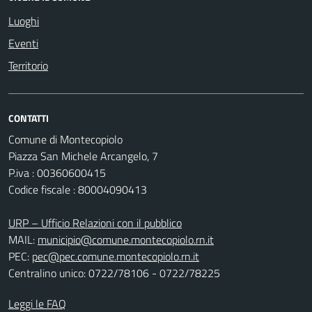
Luoghi
Eventi
Territorio
CONTATTI
Comune di Montecopiolo
Piazza San Michele Arcangelo, 7
P.iva : 00360600415
Codice fiscale : 80004090413
URP – Ufficio Relazioni con il pubblico
MAIL:
municipio@comune.montecopiolo.rn.it
PEC:
pec@pec.comune.montecopiolo.rn.it
Centralino unico: 0722/78106 - 0722/78225
Leggi le FAQ