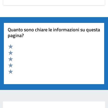
Quanto sono chiare le informazioni su questa
pagina?
Valuta 5 stelle su 5
Valuta 4 stelle su 5
Valuta 3 stelle su 5
Valuta 2 stelle su 5
Valuta 1 stelle su 5