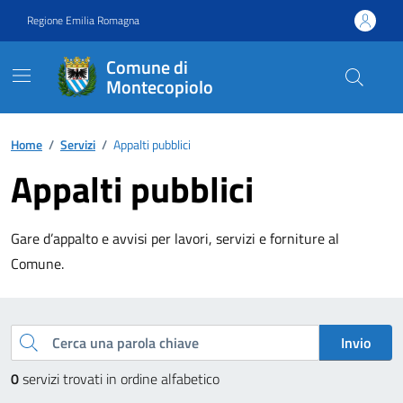
Vai ai contenuti
Vai al footer
Regione Emilia Romagna
Comune di
Montecopiolo
Contenuti in evidenza
Home
/
Servizi
/
Appalti pubblici
Appalti pubblici
Gare d’appalto e avvisi per lavori, servizi e forniture al
Comune.
Esplora tutti i servizi
Cerca una parola chiave
Invio
0
servizi trovati in ordine alfabetico