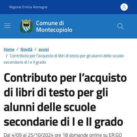
Vai ai contenuti
Vai al footer
Regione Emilia Romagna
Comune di
Montecopiolo
Contenuti in evidenza
Home
/
Novità
/
avvisi
/
Contributo per l’acquisto di libri di testo per gli alunni delle scuole
secondarie di I e II grado
Contributo per l’acquisto
di libri di testo per gli
alunni delle scuole
secondarie di I e II grado
Dal 4/09 al 25/10/2024 ore 18 domande online su ER.GO