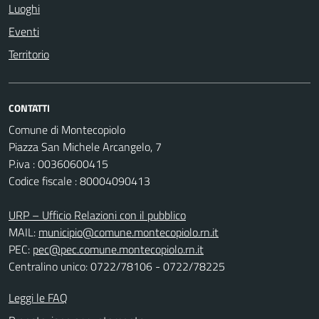
Luoghi
Eventi
Territorio
CONTATTI
Comune di Montecopiolo
Piazza San Michele Arcangelo, 7
P.iva : 00360600415
Codice fiscale : 80004090413
URP – Ufficio Relazioni con il pubblico
MAIL:
municipio@comune.montecopiolo.rn.it
PEC:
pec@pec.comune.montecopiolo.rn.it
Centralino unico: 0722/78106 - 0722/78225
Leggi le FAQ