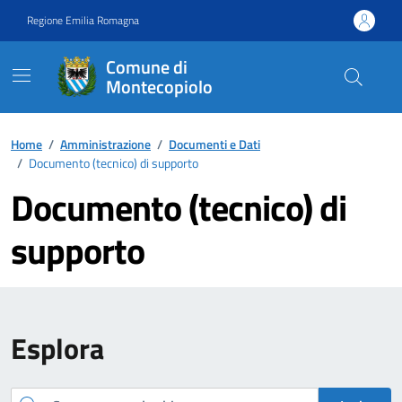
Vai ai contenuti
Vai al footer
Regione Emilia Romagna
Comune di
Montecopiolo
Contenuti in evidenza
Home
/
Amministrazione
/
Documenti e Dati
/
Documento (tecnico) di supporto
Documento (tecnico) di
supporto
Esplora