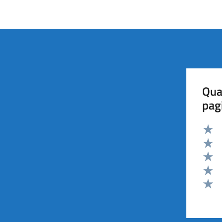
Qua
pag
Valut
Valut
Valut
Valut
Valut