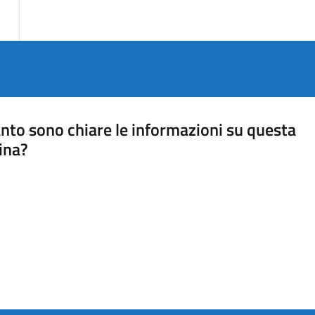
nto sono chiare le informazioni su questa
ina?
a 5 stelle su 5
a 4 stelle su 5
a 3 stelle su 5
a 2 stelle su 5
a 1 stelle su 5