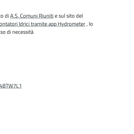
to di
A.S. Comuni Riuniti
e sul sito del
ontatori Idrici tramite app Hydrometer
, lo
aso di necessità
X4BTW7L1