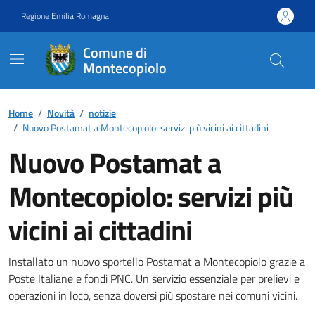
Vai ai contenuti
Vai al footer
Regione Emilia Romagna
Comune di
Montecopiolo
Contenuti in evidenza
Home
/
Novità
/
notizie
/
Nuovo Postamat a Montecopiolo: servizi più vicini ai cittadini
Nuovo Postamat a
Montecopiolo: servizi più
vicini ai cittadini
Dettagli della notizia
Installato un nuovo sportello Postamat a Montecopiolo grazie a
Poste Italiane e fondi PNC. Un servizio essenziale per prelievi e
operazioni in loco, senza doversi più spostare nei comuni vicini.