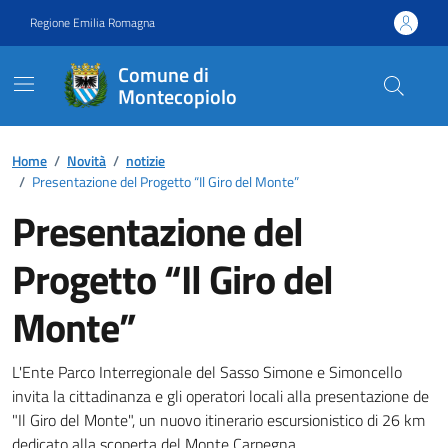
Vai ai contenuti
Vai al footer
Regione Emilia Romagna
Comune di
Montecopiolo
Contenuti in evidenza
Home
/
Novità
/
notizie
/
Presentazione del Progetto “Il Giro del Monte”
Presentazione del
Progetto “Il Giro del
Monte”
Dettagli della notizia
L'Ente Parco Interregionale del Sasso Simone e Simoncello
invita la cittadinanza e gli operatori locali alla presentazione de
"Il Giro del Monte", un nuovo itinerario escursionistico di 26 km
dedicato alla scoperta del Monte Carpegna.