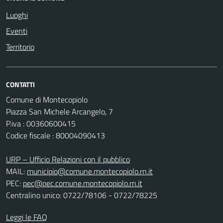
Luoghi
Eventi
Territorio
CONTATTI
Comune di Montecopiolo
Piazza San Michele Arcangelo, 7
P.iva : 00360600415
Codice fiscale : 80004090413
URP – Ufficio Relazioni con il pubblico
MAIL:
municipio@comune.montecopiolo.rn.it
PEC:
pec@pec.comune.montecopiolo.rn.it
Centralino unico: 0722/78106 - 0722/78225
Leggi le FAQ