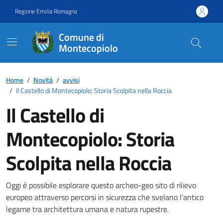
Vai ai contenuti
Vai al footer
Regione Emilia Romagna
Comune di
Montecopiolo
Contenuti in evidenza
Home
/
Novità
/
avvisi
/
Il Castello di Montecopiolo: Storia Scolpita nella Roccia
Il Castello di
Montecopiolo: Storia
Scolpita nella Roccia
Dettagli della notizia
Oggi è possibile esplorare questo archeo-geo sito di rilievo
europeo attraverso percorsi in sicurezza che svelano l'antico
legame tra architettura umana e natura rupestre.