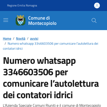
Vai ai contenuti
Vai al footer
Regione Emilia Romagna
Comune di
Montecopiolo
Contenuti in evidenza
Home
/
Novità
/
avvisi
/
Numero whatsapp 3346603506 per comunicare l’autolettura dei
contatori idrici
Numero whatsapp
3346603506 per
comunicare l’autolettura
dei contatori idrici
L'Azienda Speciale Comuni Riuniti e il comune di Montecopiolo