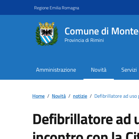
Vai ai contenuti
Vai al footer
Regione Emilia Romagna
Comune di Monte
Provincia di Rimini
Amministrazione
Novità
Servizi
Contenuti in evidenza
Home
/
Novità
/
notizie
/
Defibrillatore ad uso 
Defibrillatore ad 
incontro con la Ci