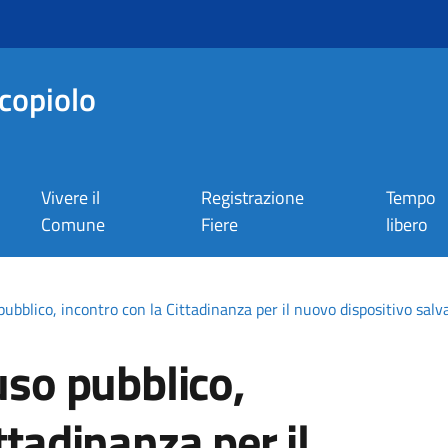
copiolo
Vivere il
Registrazione
Tempo
Comune
Fiere
libero
pubblico, incontro con la Cittadinanza per il nuovo dispositivo salv
uso pubblico,
ttadinanza per il