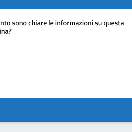
nto sono chiare le informazioni su questa
ina?
a 5 stelle su 5
a 4 stelle su 5
a 3 stelle su 5
a 2 stelle su 5
a 1 stelle su 5