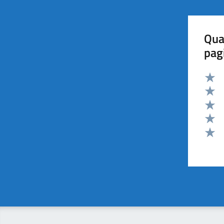
Qua
pag
Valut
Valut
Valut
Valut
Valut