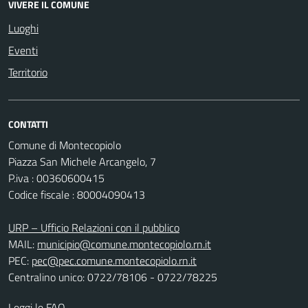
VIVERE IL COMUNE
Luoghi
Eventi
Territorio
CONTATTI
Comune di Montecopiolo
Piazza San Michele Arcangelo, 7
P.iva : 00360600415
Codice fiscale : 80004090413
URP – Ufficio Relazioni con il pubblico
MAIL:
municipio@comune.montecopiolo.rn.it
PEC:
pec@pec.comune.montecopiolo.rn.it
Centralino unico: 0722/78106 - 0722/78225
Leggi le FAQ