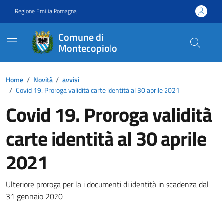
Vai ai contenuti
Vai al footer
Regione Emilia Romagna
Comune di
Montecopiolo
Contenuti in evidenza
Home
/
Novità
/
avvisi
/
Covid 19. Proroga validità carte identità al 30 aprile 2021
Covid 19. Proroga validità
carte identità al 30 aprile
2021
Dettagli della notizia
Ulteriore proroga per la i documenti di identità in scadenza dal
31 gennaio 2020