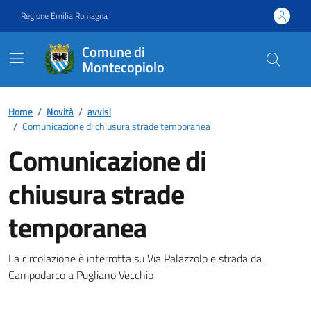
Vai ai contenuti
Vai al footer
Regione Emilia Romagna
Comune di
Montecopiolo
Contenuti in evidenza
Home
/
Novità
/
avvisi
/
Comunicazione di chiusura strade temporanea
Comunicazione di
chiusura strade
temporanea
Dettagli della notizia
La circolazione è interrotta su Via Palazzolo e strada da
Campodarco a Pugliano Vecchio