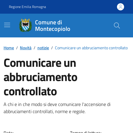
Vai ai contenuti
Vai al footer
Regione Emilia Romagna
Comune di
Montecopiolo
Contenuti in evidenza
Home
/
Novità
/
notizie
/
Comunicare un abbruciamento controllato
Comunicare un
abbruciamento
controllato
Dettagli della notizia
A chi e in che modo si deve comunicare l'accensione di
abbruciamenti controllati, norme e regole.
Data:
Tempo di lettura: