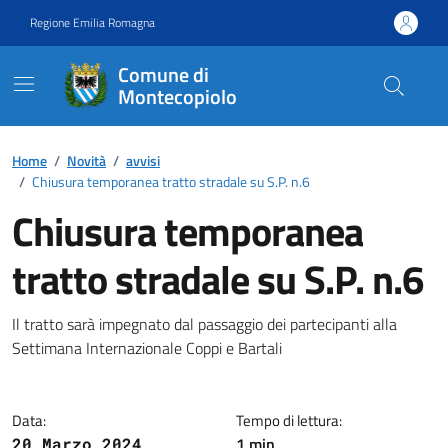
Vai ai contenuti
Vai al footer
Regione Emilia Romagna
Comune di
Montecopiolo
Contenuti in evidenza
Home
/
Novità
/
avvisi
/
Chiusura temporanea tratto stradale su S.P. n.6
Chiusura temporanea
tratto stradale su S.P. n.6
Dettagli della notizia
Il tratto sarà impegnato dal passaggio dei partecipanti alla
Settimana Internazionale Coppi e Bartali
Data:
Tempo di lettura:
1 min
20 Marzo 2024