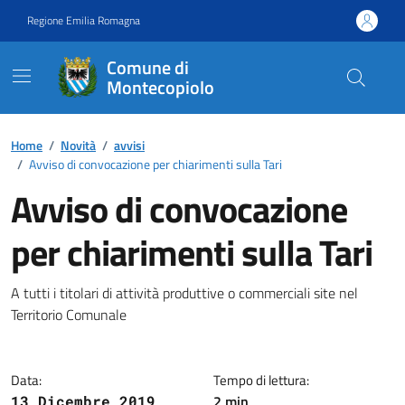
Vai ai contenuti
Vai al footer
Regione Emilia Romagna
Comune di
Montecopiolo
Contenuti in evidenza
Home
/
Novità
/
avvisi
/
Avviso di convocazione per chiarimenti sulla Tari
Avviso di convocazione
per chiarimenti sulla Tari
Dettagli della notizia
A tutti i titolari di attività produttive o commerciali site nel
Territorio Comunale
Data:
Tempo di lettura:
2 min
13 Dicembre 2019