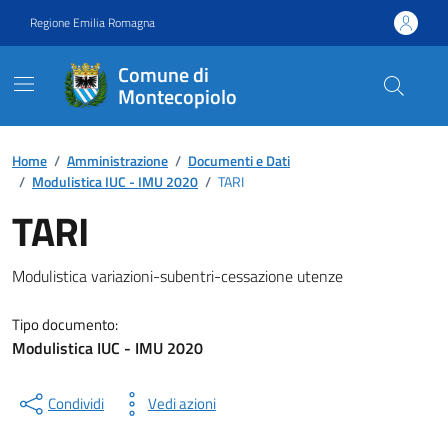
Vai ai contenuti
Vai al footer
Regione Emilia Romagna
Comune di
Montecopiolo
Contenuti in evidenza
Home
/
Amministrazione
/
Documenti e Dati
/
Modulistica IUC - IMU 2020
/
TARI
TARI
Dettagli del documento
Modulistica variazioni-subentri-cessazione utenze
Tipo documento:
Modulistica IUC - IMU 2020
Condividi
Vedi azioni