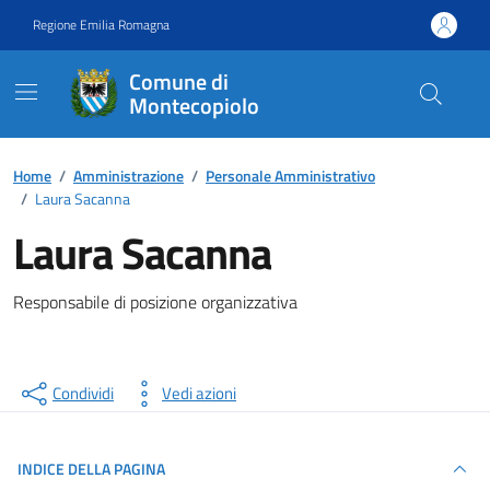
Vai ai contenuti
Vai al footer
Regione Emilia Romagna
Comune di
Montecopiolo
Contenuti in evidenza
Home
/
Amministrazione
/
Personale Amministrativo
/
Laura Sacanna
Laura Sacanna
Responsabile di posizione organizzativa
Condividi
Vedi azioni
INDICE DELLA PAGINA