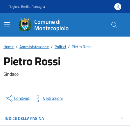
Vai ai contenuti
Vai al footer
Regione Emilia Romagna
Comune di
Montecopiolo
Contenuti in evidenza
Home
/
Amministrazione
/
Politici
/
Pietro Rossi
Pietro Rossi
Sindaco
Condividi
Vedi azioni
INDICE DELLA PAGINA