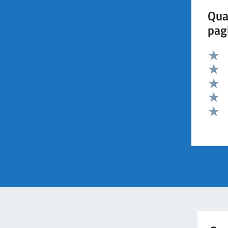
Qua
pag
Valut
Valut
Valut
Valut
Valut