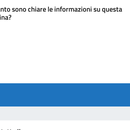
nto sono chiare le informazioni su questa
ina?
a 5 stelle su 5
a 4 stelle su 5
a 3 stelle su 5
a 2 stelle su 5
a 1 stelle su 5