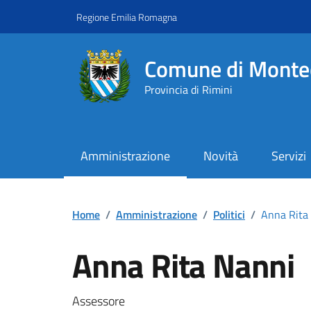
Vai ai contenuti
Vai al footer
Regione Emilia Romagna
Comune di Monte
Provincia di Rimini
Amministrazione
Novità
Servizi
Contenuti in evidenza
Home
/
Amministrazione
/
Politici
/
Anna Rita
Anna Rita Nanni
Assessore