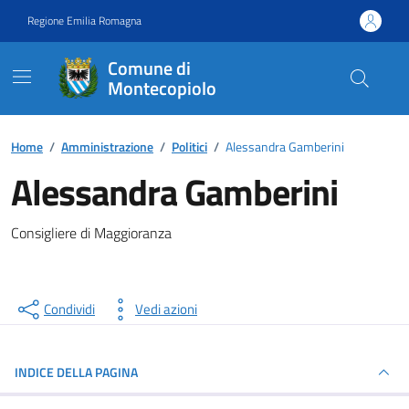
Vai ai contenuti
Vai al footer
Regione Emilia Romagna
Comune di
Montecopiolo
Contenuti in evidenza
Home
/
Amministrazione
/
Politici
/
Alessandra Gamberini
Alessandra Gamberini
Consigliere di Maggioranza
Condividi
Vedi azioni
INDICE DELLA PAGINA