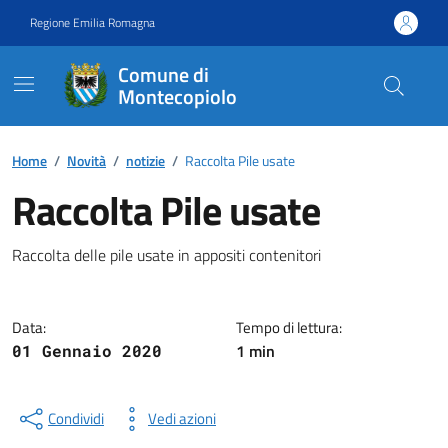
Vai ai contenuti
Vai al footer
Regione Emilia Romagna
Comune di
Montecopiolo
Contenuti in evidenza
Home
/
Novità
/
notizie
/
Raccolta Pile usate
Raccolta Pile usate
Dettagli della notizia
Raccolta delle pile usate in appositi contenitori
Data:
Tempo di lettura:
1 min
01 Gennaio 2020
Condividi
Vedi azioni