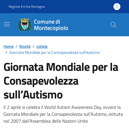
Vai ai contenuti
Vai al footer
Regione Emilia Romagna
Comune di
Montecopiolo
Contenuti in evidenza
Home
/
Novità
/
notizie
/
Giornata Mondiale per la Consapevolezza sull’Autismo
Giornata Mondiale per la
Consapevolezza
sull’Autismo
Dettagli della notizia
Il 2 aprile si celebra il World Autism Awareness Day, ovvero la
Giornata Mondiale per la Consapevolezza sull’Autismo, istituita
nel 2007 dall’Assemblea delle Nazioni Unite