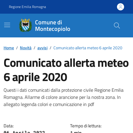
Vai ai contenuti
Vai al footer
Regione Emilia Romagna
Comune di
Montecopiolo
Contenuti in evidenza
Home
/
Novità
/
avvisi
/
Comunicato allerta meteo 6 aprile 2020
Comunicato allerta meteo
6 aprile 2020
Dettagli della notizia
Questi i dati comunicati dalla protezione civile Regione Emilia
Romagna. Allarme di colore arancione per la nostra zona. In
allegato legenda colori e comunicazione in pdf
Data:
Tempo di lettura:
1 min
06 Aprile 2022