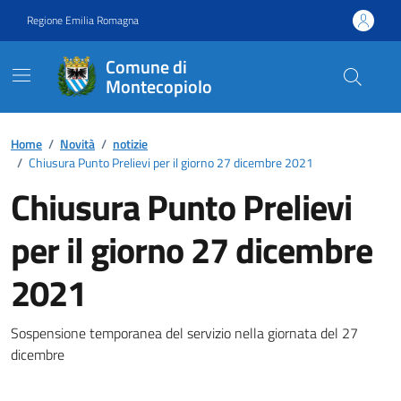
Vai ai contenuti
Vai al footer
Regione Emilia Romagna
Comune di
Montecopiolo
Contenuti in evidenza
Home
/
Novità
/
notizie
/
Chiusura Punto Prelievi per il giorno 27 dicembre 2021
Chiusura Punto Prelievi
per il giorno 27 dicembre
2021
Dettagli della notizia
Sospensione temporanea del servizio nella giornata del 27
dicembre