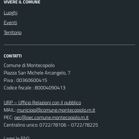
VIVERE IL COMUNE
Luoghi
Eventi
Territorio
CONTATTI
Comune di Montecopiolo
Piazza San Michele Arcangelo, 7
P.iva : 00360600415
Codice fiscale : 80004090413
URP – Ufficio Relazioni con il pubblico
MAIL:
municipio@comune.montecopiolo.rn.it
PEC:
pec@pec.comune.montecopiolo.rn.it
Centralino unico: 0722/78106 - 0722/78225
Leggi le FAQ