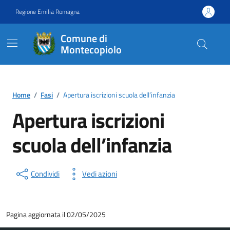
Vai ai contenuti
Vai al footer
Regione Emilia Romagna
Comune di
Montecopiolo
Contenuti in evidenza
Home
/
Fasi
/
Apertura iscrizioni scuola dell’infanzia
Apertura iscrizioni
scuola dell’infanzia
Condividi
Vedi azioni
Pagina aggiornata il 02/05/2025