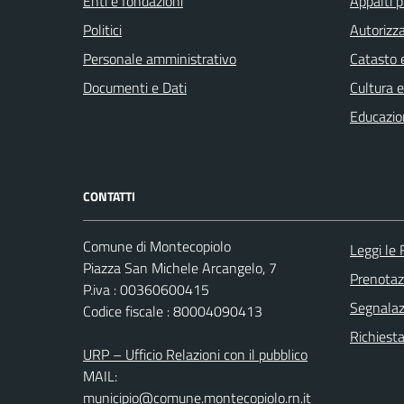
Enti e fondazioni
Appalti p
Politici
Autorizza
Personale amministrativo
Catasto e
Documenti e Dati
Cultura 
Educazio
CONTATTI
Comune di Montecopiolo
Leggi le
Piazza San Michele Arcangelo, 7
Prenota
P.iva : 00360600415
Segnalazi
Codice fiscale : 80004090413
Richiest
URP – Ufficio Relazioni con il pubblico
MAIL:
municipio@comune.montecopiolo.rn.it