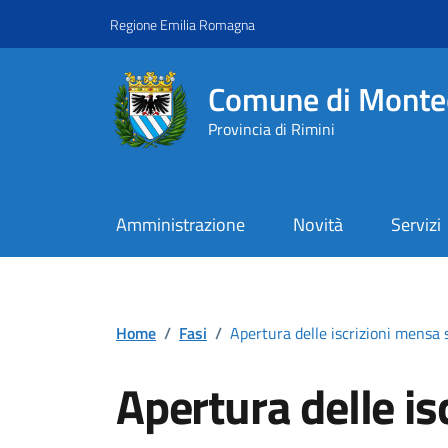
Vai ai contenuti
Vai al footer
Regione Emilia Romagna
Comune di Monte
Provincia di Rimini
Amministrazione
Novità
Servizi
Contenuti in evidenza
Home
/
Fasi
/
Apertura delle iscrizioni mensa 
Apertura delle is