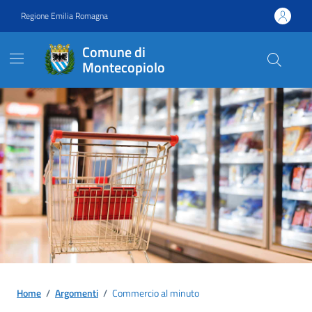
Vai ai contenuti
Vai al footer
Regione Emilia Romagna
Comune di
Montecopiolo
Contenuti in evidenza
Home
/
Argomenti
/
Commercio al minuto